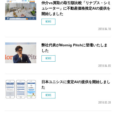
仲介vs買取の取引額比較「リナプス・シミ
ュレーター」に不動産価格推定AIの提供を
開始しました
NEWS
2018.04.10
弊社代表がMornig Pitchに登壇いたしま
した
NEWS
2018.04.05
日本ユニシスに査定AIの提供を開始しまし
た
NEWS
2018.03.20