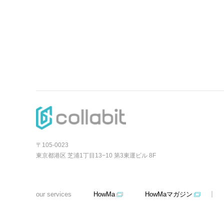
〒105-0023
東京都港区 芝浦1丁目13−10 第3東運ビル 8F
our services
HowMa
HowMaマガジン