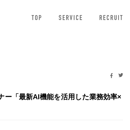
TOP
SERVICE
RECRUIT
owMa
法人のお客様向けサービス
HowMa AI査定プロ
HowMa AI査定プラス
HowMa 売り反響獲得システム
不動産データ連携
BRaiN
ー「最新AI機能を活用した業務効率×