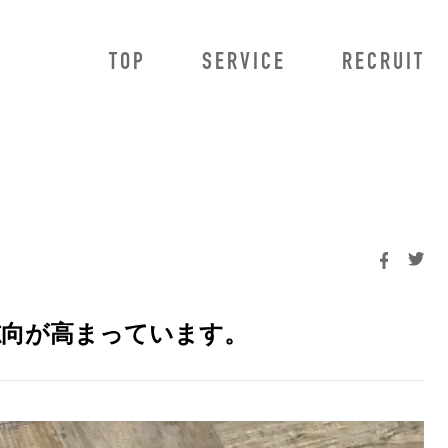
TOP
SERVICE
RECRUIT
owMa
法人のお客様向けサービス
HowMa AI査定プロ
HowMa AI査定プラス
HowMa 売り反響獲得システム
不動産データ連携
BRaiN
康志向が高まっています。