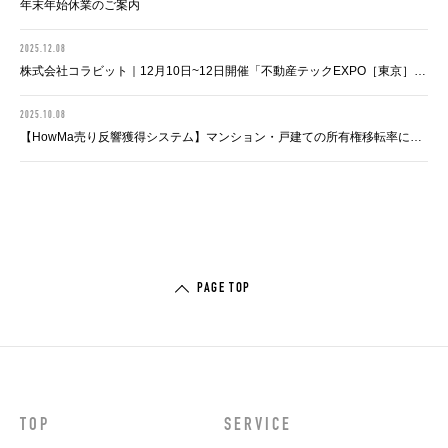
年末年始休業のご案内
2025.12.08
株式会社コラビット｜12月10日~12日開催「不動産テックEXPO［東京］」に出展
2025.10.08
【HowMa売り反響獲得システム】マンション・戸建ての所有権移転率に関する最新調査結果を公表
PAGE TOP
TOP
SERVICE