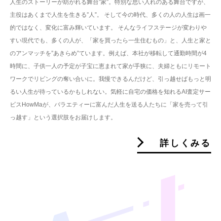
人生のストーリーが紡がれる舞台”家”。特別な思い入れのある舞台ですが、
主役はあくまで人生を生きる”人”。 そして今の時代、多くの人の人生は画一
的ではなく、変化に富み輝いています。 そんなライフステージが変わりや
すい現代でも、多くの人が、「家を買ったら一生住むもの」と、人生と家と
のアンマッチを”あきらめ”ています。例えば、本社が移転して通勤時間が4
時間に、子供一人の予定が子宝に恵まれて家が手狭に、夫婦ともにリモート
ワークでリビングの奪い合いに。我慢できるんだけど、引っ越せばもっと明
るい人生が待っているかもしれない。気軽に自宅の価格を知れるAI査定サー
ビスHowMaが、バラエティーに富んだ人生を送る人たちに「家を売って引
っ越す」という選択肢をお届けします。
詳しくみる