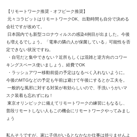
【リモートワーク推奨・オフピーク推奨】
 元々コラビットはリモートワークOK、出勤時間も自分で決める
会社ですが改めて。
 日本国内でも新型コロナウィルスの感染4例目が出ました。今後
も増えるでしょう。「電車の隣の人が保菌している」可能性を否
定できない状況ですね。
 ・自宅だと集中できない？近所もしくは混雑と逆方向のコワー
キングスペース使いましょう。経費でOK
 ・ラッシュアワー移動前提の予定はなるべく入れないように。
今後のMTGなどの予定も午前は避けて午後にするとか工夫を。
 一般的な風邪に対する対策が有効らしいので、手洗いうがいマ
スク装着も忘れずにね！
 東京オリンピックに備えてリモートワークの練習にもなるし、
普段リモートしない人もこの機会にリモートワークやってみまし
ょう
私もそうですが、家に子供がいるとなかなか仕事は捗りませんよ