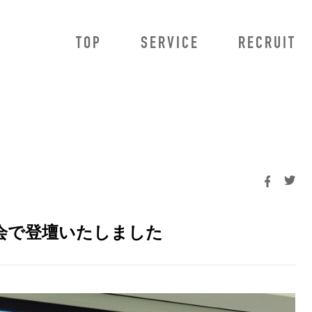
TOP
SERVICE
RECRUIT
owMa
法人のお客様向けサービス
HowMa AI査定プロ
HowMa AI査定プラス
HowMa 売り反響獲得システム
不動産データ連携
BRaiN
勉強会で登壇いたしました