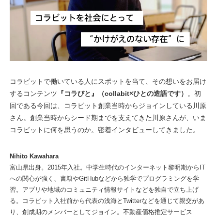
コラビットで働いている人にスポットを当て、その想いをお届け
するコンテンツ
『コラびと』（collabit×ひとの造語です）
。初
回である今回は、コラビット創業当時からジョインしている川原
さん。創業当時からシード期までを支えてきた川原さんが、いま
コラビットに何を思うのか。密着インタビューしてきました。
Nihito Kawahara
富山県出身。2015年入社。中学生時代のインターネット黎明期からIT
への関心が強く、書籍やGitHubなどから独学でプログラミングを学
習。アプリや地域のコミュニティ情報サイトなどを独自で立ち上げ
る。コラビット入社前から代表の浅海とTwitterなどを通じて親交があ
り、創成期のメンバーとしてジョイン。不動産価格推定サービス