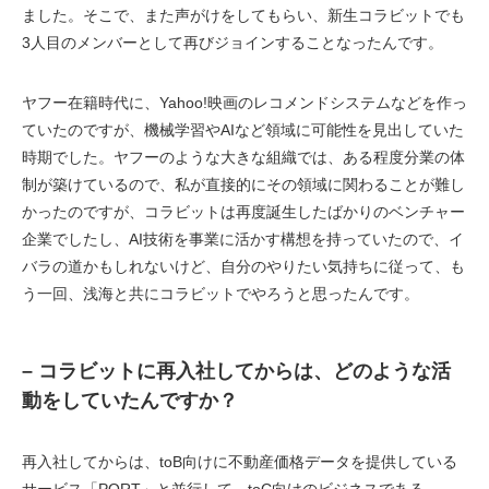
ました。そこで、また声がけをしてもらい、新生コラビットでも
3人目のメンバーとして再びジョインすることなったんです。
ヤフー在籍時代に、Yahoo!映画のレコメンドシステムなどを作っ
ていたのですが、機械学習やAIなど領域に可能性を見出していた
時期でした。ヤフーのような大きな組織では、ある程度分業の体
制が築けているので、私が直接的にその領域に関わることが難し
かったのですが、コラビットは再度誕生したばかりのベンチャー
企業でしたし、AI技術を事業に活かす構想を持っていたので、イ
バラの道かもしれないけど、自分のやりたい気持ちに従って、も
う一回、浅海と共にコラビットでやろうと思ったんです。
– コラビットに再入社してからは、どのような活
動をしていたんですか？
再入社してからは、toB向けに不動産価格データを提供している
サービス「PORT」と並行して、toC向けのビジネスである