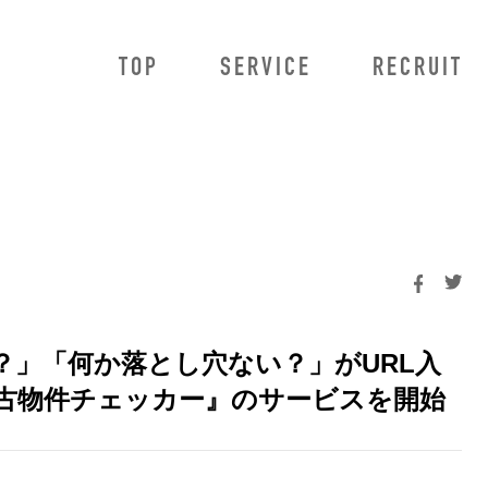
TOP
SERVICE
RECRUIT
owMa
法人のお客様向けサービス
HowMa AI査定プロ
HowMa AI査定プラス
HowMa 売り反響獲得システム
不動産データ連携
BRaiN
？」「何か落とし穴ない？」がURL入
古物件チェッカー』のサービスを開始